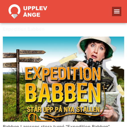
Expedition Babben
Babben Larssons stora turné ”Expedition Babben”