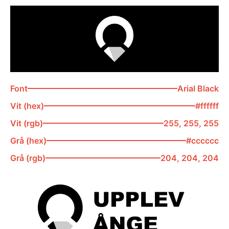
Font
Arial Black
Vit (hex)
#ffffff
Vit (rgb)
255, 255, 255
Grå (hex)
#cccccc
Grå (rgb)
204, 204, 204