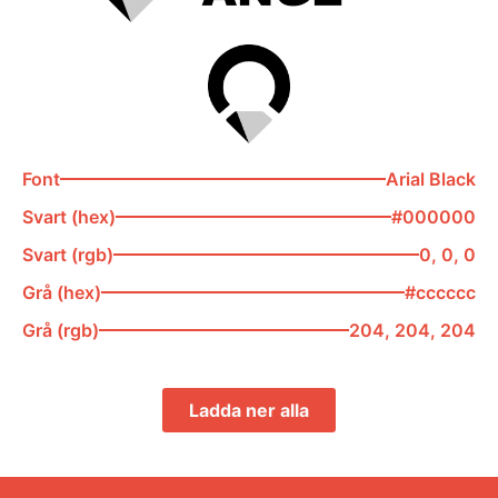
Font
Arial Black
Svart (hex)
#000000
Svart (rgb)
0, 0, 0
Grå (hex)
#cccccc
Grå (rgb)
204, 204, 204
Ladda ner alla