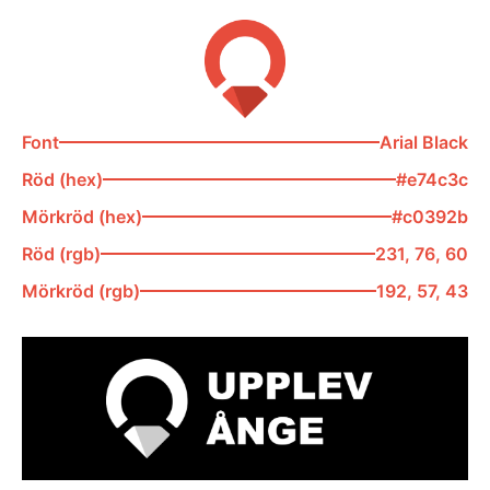
Font
Arial Black
Röd (hex)
#e74c3c
Mörkröd (hex)
#c0392b
Röd (rgb)
231, 76, 60
Mörkröd (rgb)
192, 57, 43