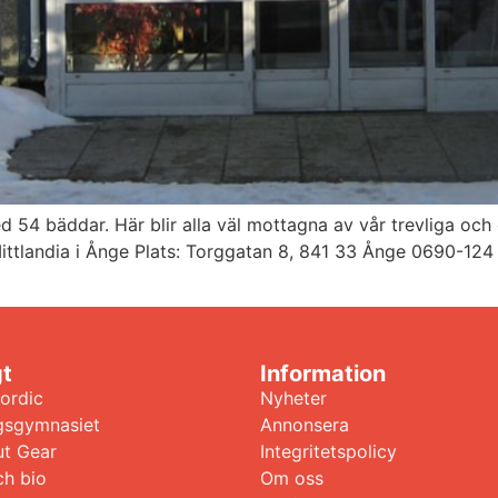
 54 bäddar. Här blir alla väl mottagna av vår trevliga och d
ll Mittlandia i Ånge Plats: Torggatan 8, 841 33 Ånge 0690-1
gt
Information
ordic
Nyheter
gsgymnasiet
Annonsera
t Gear
Integritetspolicy
ch bio
Om oss