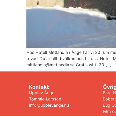
Hos Hotell Mittlandia i Ånge har vi 30 rum med
trivas! Du är alltid välkomnen till oss! Hote
mittlandia@mittlandia.se Gratis wi-fi 30 […]
Kontakt
Övri
Upplev Ånge
Bare N
Tommie Larsson
Bober
info@upplevange.nu
Bug Ou
Film o