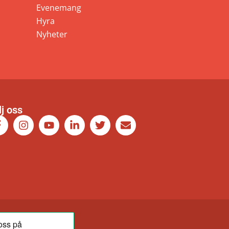
Evenemang
Hyra
Nyheter
lj oss