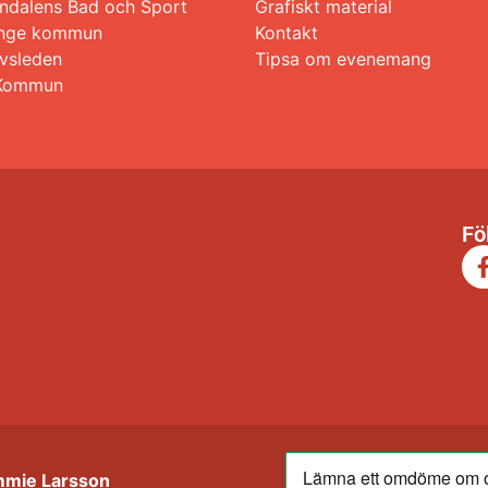
ndalens Bad och Sport
Grafiskt material
 Ånge kommun
Kontakt
avsleden
Tipsa om evenemang
Kommun
Fö
mmie Larsson