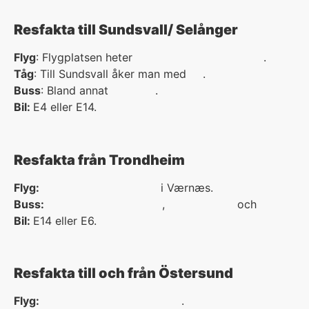
Resfakta till Sundsvall/ Selånger
Resa till och från S:t Olavsleden
Flyg
: Flygplatsen heter
Sundsvall Timrå Airport
.
Behöver du information om hur du tar
Tåg
: Till Sundsvall åker man med
SJ
.
dig till och från leden via Trondheim,
Buss
: Bland annat
Swebus
.
Sundsvall eller Östersund? Här har vi
Bil:
E4 eller E14.
samlat resfakta om buss, bil, tåg och
även flyg.
Resfakta från Trondheim
Flyg:
Trondheims flygplats
i Værnæs.
Buss:
177nordtrondelag.no
,
nettbuss.no
och
rutebok.
Bil:
E14 eller E6.
Resfakta till och från Östersund
Flyg:
Åre-Östersunds flygplats
.