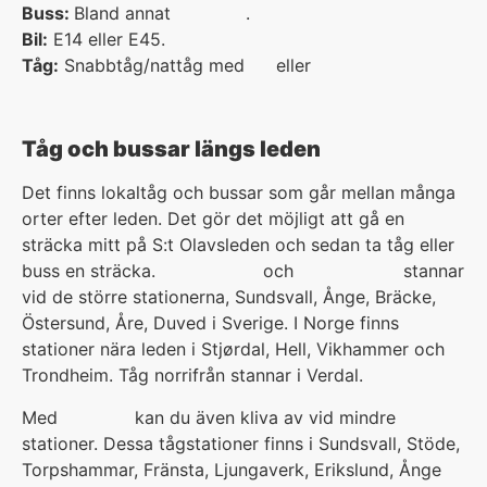
Buss:
Bland annat
Swebus
.
Bil:
E14 eller E45.
Tåg:
Snabbtåg/nattåg med
SJ
eller
Inlandsbanan.
Tåg och bussar längs leden
Det finns lokaltåg och bussar som går mellan många
orter efter leden. Det gör det möjligt att gå en
sträcka mitt på S:t Olavsleden och sedan ta tåg eller
buss en sträcka.
Svenska SJ
och
norska NSB
stannar
vid de större stationerna, Sundsvall, Ånge, Bräcke,
Östersund, Åre, Duved i Sverige. I Norge finns
stationer nära leden i Stjørdal, Hell, Vikhammer och
Trondheim. Tåg norrifrån stannar i Verdal.
Med
Norrtåg
kan du även kliva av vid mindre
stationer. Dessa tågstationer finns i Sundsvall, Stöde,
Torpshammar, Fränsta, Ljungaverk, Erikslund, Ånge