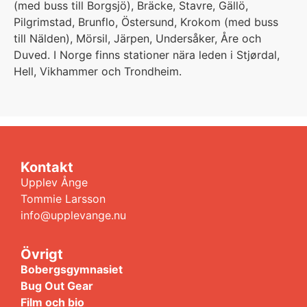
(med buss till Borgsjö), Bräcke, Stavre, Gällö,
Pilgrimstad, Brunflo, Östersund, Krokom (med buss
till Nälden), Mörsil, Järpen, Undersåker, Åre och
Duved. I Norge finns stationer nära leden i Stjørdal,
Hell, Vikhammer och Trondheim.
Kontakt
Upplev Ånge
Tommie Larsson
info@upplevange.nu
Övrigt
Bobergsgymnasiet
Bug Out Gear
Film och bio