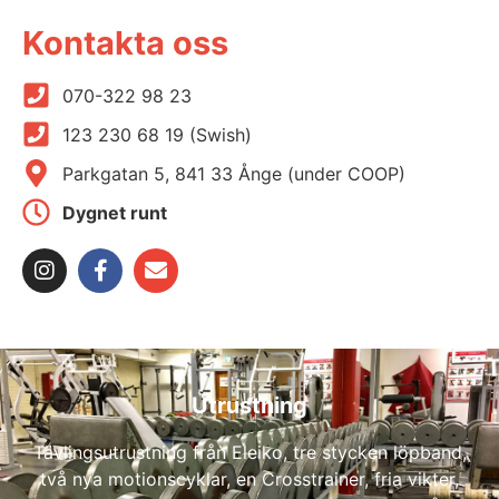
Kontakta oss
070-322 98 23
123 230 68 19 (Swish)
Parkgatan 5, 841 33 Ånge (under COOP)
Dygnet runt
Utrustning
Tävlingsutrustning från Eleiko, tre stycken löpband,
två nya motionscyklar, en Crosstrainer, fria vikter,