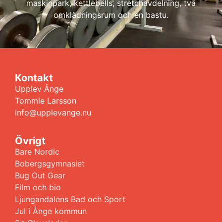
maskinpark, kettlebells, stretchavdelning, två
omklädningsrum och en bastu.
Kontakt
Upplev Ånge
Tommie Larsson
info@upplevange.nu
Övrigt
Bare Nordic
Bobergsgymnasiet
Bug Out Gear
Film och bio
Ljungandalens Bad och Sport
Jul i Ånge kommun