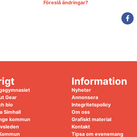
Föreslå ändringar?
igt
Information
gsgymnasiet
Nyheter
ut Gear
Annonsera
ch bio
Integritetspolicy
a Simhall
Om oss
 Ånge kommun
Grafiskt material
avsleden
Kontakt
 Kommun
Tipsa om evenemang