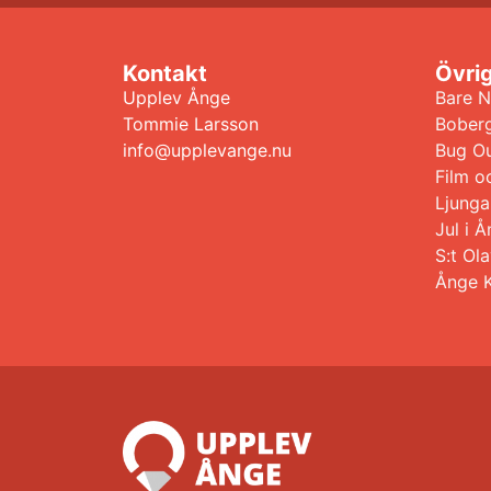
Kontakt
Övri
Upplev Ånge
Bare N
Tommie Larsson
Bober
info@upplevange.nu
Bug Ou
Film o
Ljunga
Jul i
S:t Ol
Ånge 