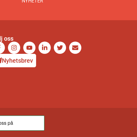
NYHETER
lj oss
Nyhetsbrev