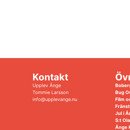
Kontakt
Övr
Upplev Ånge
Bober
Tommie Larsson
Bug O
info@upplevange.nu
Film o
Fränst
Jul i
S:t Ol
Ånge