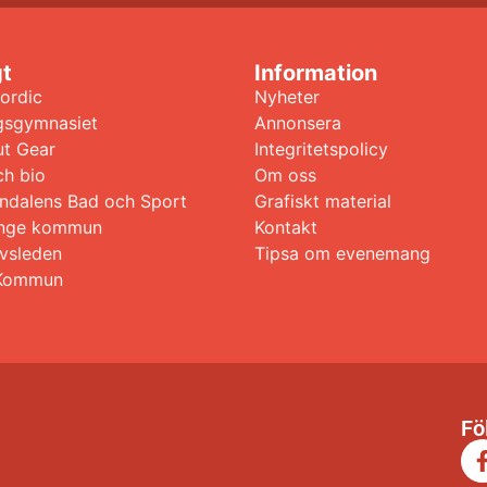
gt
Information
ordic
Nyheter
gsgymnasiet
Annonsera
t Gear
Integritetspolicy
ch bio
Om oss
ndalens Bad och Sport
Grafiskt material
 Ånge kommun
Kontakt
avsleden
Tipsa om evenemang
Kommun
Fö