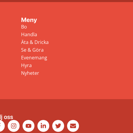
Meny
Bo
Handla
Äta & Dricka
Se & Göra
Evenemang
Hyra
Nyheter
lj oss