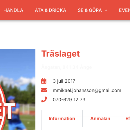
HANDLA
ÄTA & DRICKA
SE & GÖRA
EVE
Träslaget
Åsgatan, 841 34 Ånge
3 juli 2017
mmikael.johansson@gmail.com
070-629 12 73
Information
Anmälan
E