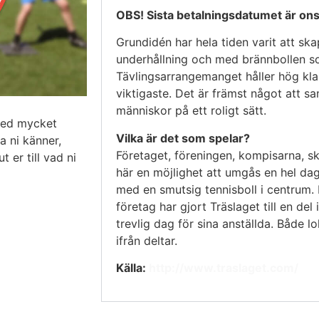
OBS! Sista betalningsdatumet är on
Grundidén har hela tiden varit att s
underhållning och med brännbollen s
Tävlingsarrangemanget håller hög kla
viktigaste. Det är främst något att s
människor på ett roligt sätt.
 med mycket
Vilka är det som spelar?
a ni känner,
Företaget, föreningen, kompisarna, sk
 er till vad ni
här en möjlighet att umgås en hel dag
med en smutsig tennisboll i centrum. 
företag har gjort Träslaget till en del
trevlig dag för sina anställda. Både l
ifrån deltar.
Källa:
http://www.traslaget.com/