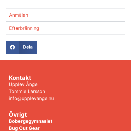
Anmälan
Efterbränning
Dela
Kontakt
Upplev Ånge
Tommie Larsson
info@upplevange.nu
Övrigt
Bobergsgymnasiet
Bug Out Gear