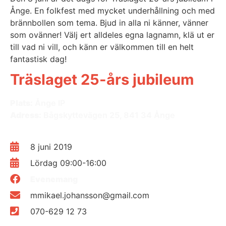
Ånge. En folkfest med mycket underhållning och med
brännbollen som tema. Bjud in alla ni känner, vänner
som ovänner! Välj ert alldeles egna lagnamn, klä ut er
till vad ni vill, och känn er välkommen till en helt
fantastisk dag!
Träslaget 25-års jubileum
Plats:
Ånge IP
Adress:
Bågskyttevägen 25, 841 34 Ånge
8 juni 2019
Lördag 09:00-16:00
Evenemang
mmikael.johansson@gmail.com
070-629 12 73