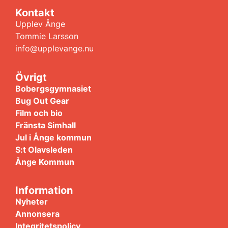
Kontakt
Upplev Ånge
Tommie Larsson
info@upplevange.nu
Övrigt
Bobergsgymnasiet
Bug Out Gear
Film och bio
Fränsta Simhall
Jul i Ånge kommun
S:t Olavsleden
Ånge Kommun
Information
Nyheter
Annonsera
Integritetspolicy