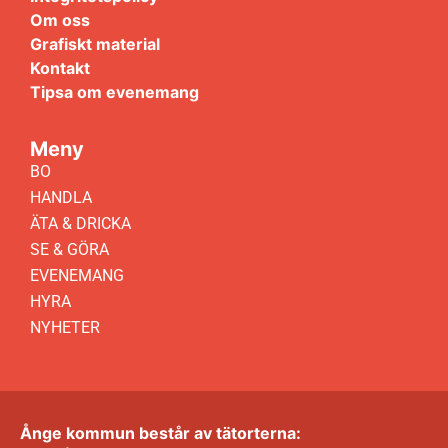
Om oss
Grafiskt material
Kontakt
Tipsa om evenemang
Meny
BO
HANDLA
ÄTA & DRICKA
SE & GÖRA
EVENEMANG
HYRA
NYHETER
Ånge kommun består av tätorterna: