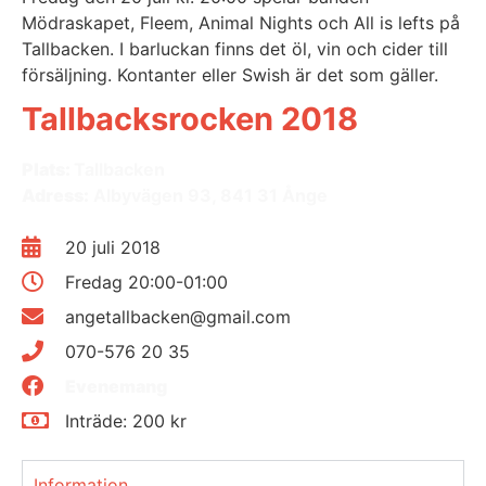
Mödraskapet, Fleem, Animal Nights och All is lefts på
Tallbacken. I barluckan finns det öl, vin och cider till
försäljning. Kontanter eller Swish är det som gäller.
Tallbacksrocken 2018
Plats:
Tallbacken
Adress:
Albyvägen 93, 841 31 Ånge
20 juli 2018
Fredag 20:00-01:00
angetallbacken@gmail.com
070-576 20 35
Evenemang
Inträde: 200 kr
Information