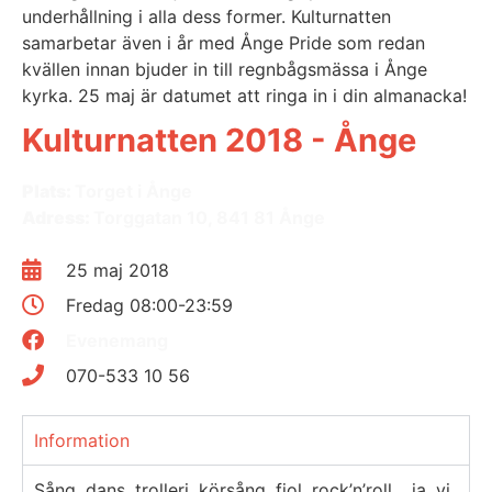
underhållning i alla dess former. Kulturnatten
samarbetar även i år med Ånge Pride som redan
kvällen innan bjuder in till regnbågsmässa i Ånge
kyrka. 25 maj är datumet att ringa in i din almanacka!
Kulturnatten 2018 - Ånge
Plats:
Torget i Ånge
Adress:
Torggatan 10, 841 81 Ånge
25 maj 2018
Fredag 08:00-23:59
Evenemang
070-533 10 56
Information
Sång, dans, trolleri, körsång, fiol, rock’n’roll… ja, vi