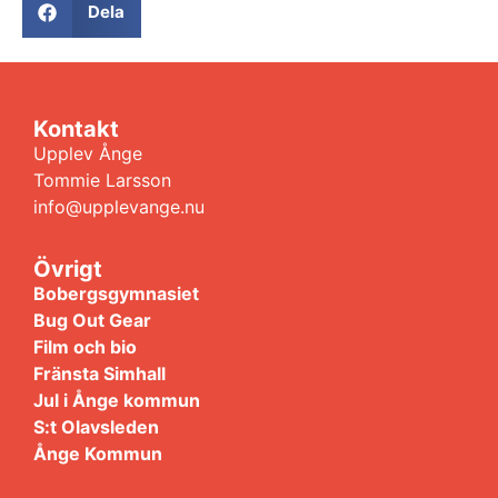
Dela
Kontakt
Upplev Ånge
Tommie Larsson
info@upplevange.nu
Övrigt
Bobergsgymnasiet
Bug Out Gear
Film och bio
Fränsta Simhall
Jul i Ånge kommun
S:t Olavsleden
Ånge Kommun