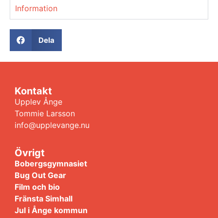
Information
Dela
Kontakt
Upplev Ånge
Tommie Larsson
info@upplevange.nu
Övrigt
Bobergsgymnasiet
Bug Out Gear
Film och bio
Fränsta Simhall
Jul i Ånge kommun