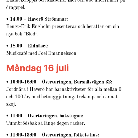
Bakluckeloppis och kakbuffé. Elof och Joe underhåller på
dragspel.
• 14.00 – Haverö Strömmar:
Bengt-Erik Engholm presenterar och berättar om sin
nya bok ”Blod”.
• 18.00 – Eldnäset:
Musikcafé med Joel Emanuelsson
Måndag 16 juli
• 10:00-16:00 – Överturingen, Bursnäsvägen 32:
Jordnära i Haverö har barnaktiviteter för alla mellan 0
och 100 år, med betonggjutning, trekamp, och annat
skoj.
• 11:00 – Överturingen, bakstugan:
Tunnbrödsbak så länge degen räcker.
• 11:00-13:00 – Överturingen, folkets hus: