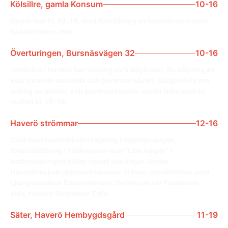
Kölsillre, gamla Konsum
10-16
Öppet hus kl. 10-16, med försäljning av hemvävda mattor,
handarbeten, mm.
Överturingen, Bursnäsvägen 32
10-16
Jordnära i Haverö har visning av trädgården, försäljning av
kvarvarande annuella och perenna växter. Rådgivning om
odling av grödor och prydnadsväxter under hela veckan
mellan kl. 10-16.
Haverö strömmar
12-16
Café med hantverksförsäljning i mjölnarstugan,
fotoutställning i Tullkvarnen och ”Lilla loppis” i
bottenvåningen håller öppet alla dagar. Under
Haveröveckan uppmärksammar vi även utmärkelsen som
Ljungandalens 8:e underverk. Se info på vår Facebook-
sida, Haverö Strömmar Café.
Säter, Haverö Hembygdsgård
11-19