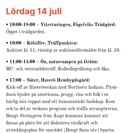
Lördag 14 juli
Haveröveckan
• 10:00-18:00 – Ytterturingen, Fågelviks Trädgård:
är tiden då Haverös byar går samman
Öppet i trädgården.
och skapar ett fullspäckat program
med roliga aktiviteter för alla!
• 10:00 – Kölsillre, Träffpunkten:
Återkommande varje år i Haverö.
Auktion kl. 11, visning av auktionsföremålen från kl. 10.
Skrolla neråt för att se hela veckans
schema för Haveröveckan.
• 11:00-15:00 – Ön, naturcampen på Gråön:
MC- och veteranbilsträff. Kolbullegrillning och fika.
• 17:00 – Säter, Haverö Hembygdsgård:
Kick-off av Haveröveckan med Northern Indians. Piteå-
duon bjuder på americana, progg, visa och folk i en
härlig mix toppat med ett humanistiskt budskap. Kom
och ta del av veckans program och träffa arrangörerna.
Bengt Strömgren från Ånge kommun kommer att
finnas på plats för att diskutera vindkraft och
utvecklingsplan för området (Bengt finns ute i byarna