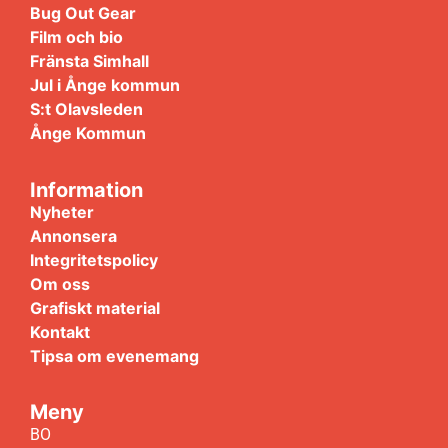
Bug Out Gear
Film och bio
Fränsta Simhall
Jul i Ånge kommun
S:t Olavsleden
Ånge Kommun
Information
Nyheter
Annonsera
Integritetspolicy
Om oss
Grafiskt material
Kontakt
Tipsa om evenemang
Meny
BO