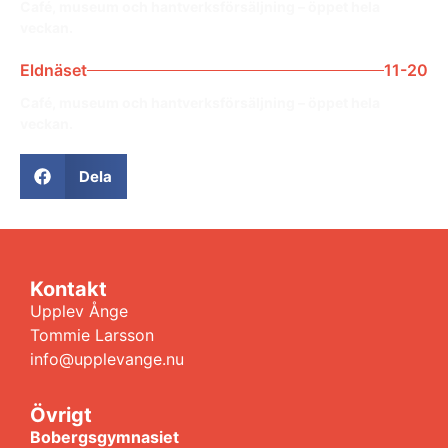
Café, museum och hantverksförsäljning – öppet hela
veckan.
Eldnäset
11-20
Café, museum och hantverksförsäljning – öppet hela
veckan.
Dela
Kontakt
Upplev Ånge
Tommie Larsson
info@upplevange.nu
Övrigt
Bobergsgymnasiet