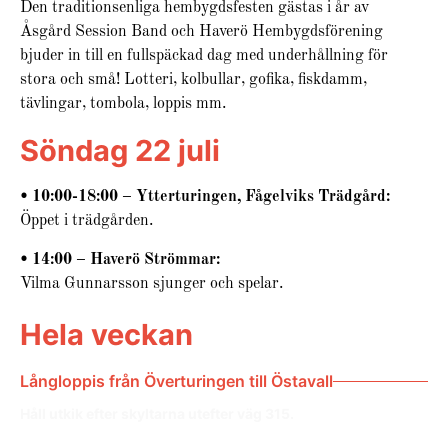
Den traditionsenliga hembygdsfesten gästas i år av
Åsgård Session Band och Haverö Hembygdsförening
bjuder in till en fullspäckad dag med underhållning för
stora och små! Lotteri, kolbullar, gofika, fiskdamm,
tävlingar, tombola, loppis mm.
Söndag 22 juli
• 10:00-18:00 – Ytterturingen, Fågelviks Trädgård:
Öppet i trädgården.
• 14:00 – Haverö Strömmar:
Vilma Gunnarsson sjunger och spelar.
Hela veckan
Långloppis från Överturingen till Östavall
Håll utkik efter skyltarna utefter väg 315.