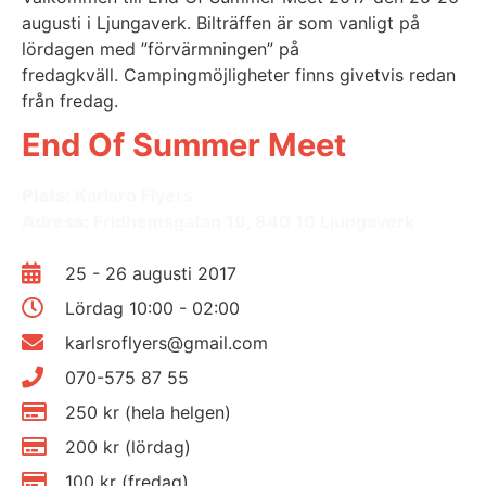
augusti i Ljungaverk. Bilträffen är som vanligt på
lördagen med ”förvärmningen” på
fredagkväll. Campingmöjligheter finns givetvis redan
från fredag.
End Of Summer Meet
Plats:
Karlsro Flyers
Adress:
Fridhemsgatan 19, 840 10 Ljungaverk
25 - 26 augusti 2017
Lördag 10:00 - 02:00
karlsroflyers@gmail.com
070-575 87 55
250 kr (hela helgen)
200 kr (lördag)
100 kr (fredag)