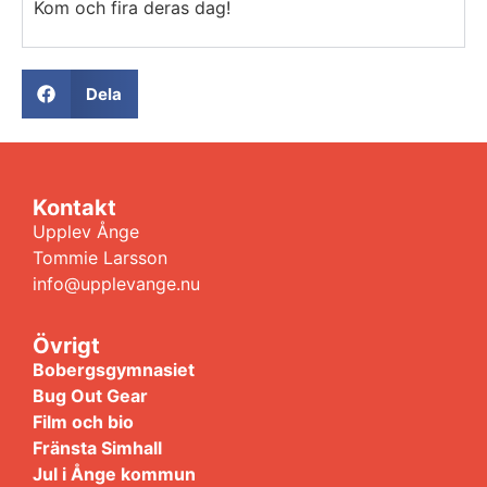
Kom och fira deras dag!
Dela
Kontakt
Upplev Ånge
Tommie Larsson
info@upplevange.nu
Övrigt
Bobergsgymnasiet
Bug Out Gear
Film och bio
Fränsta Simhall
Jul i Ånge kommun