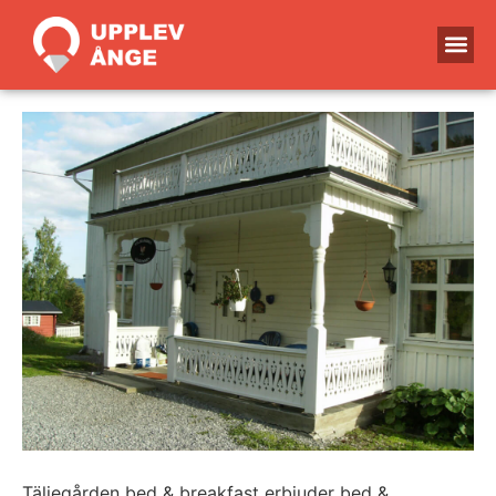
Täljegården bed & breakfast erbjuder bed &