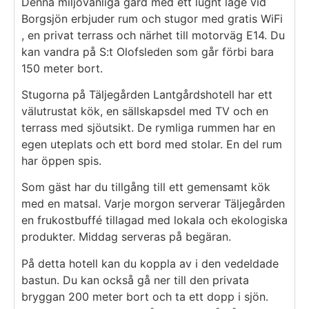
Denna miljövänliga gård med ett lugnt läge vid
Borgsjön erbjuder rum och stugor med gratis WiFi
, en privat terrass och närhet till motorväg E14. Du
kan vandra på S:t Olofsleden som går förbi bara
150 meter bort.
Stugorna på Täljegården Lantgårdshotell har ett
välutrustat kök, en sällskapsdel med TV och en
terrass med sjöutsikt. De rymliga rummen har en
egen uteplats och ett bord med stolar. En del rum
har öppen spis.
Som gäst har du tillgång till ett gemensamt kök
med en matsal. Varje morgon serverar Täljegården
en frukostbuffé tillagad med lokala och ekologiska
produkter. Middag serveras på begäran.
På detta hotell kan du koppla av i den vedeldade
bastun. Du kan också gå ner till den privata
bryggan 200 meter bort och ta ett dopp i sjön.