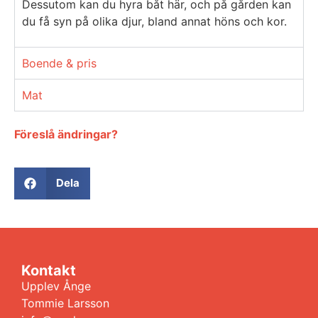
Dessutom kan du hyra båt här, och på gården kan
du få syn på olika djur, bland annat höns och kor.
Boende & pris
Mat
Föreslå ändringar?
Dela
Kontakt
Upplev Ånge
Tommie Larsson