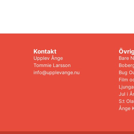
Kontakt
Övri
Upplev Ånge
Bare N
Tommie Larsson
Bober
info@upplevange.nu
Bug Ou
Film o
Ljunga
Jul i
S:t Ol
Ånge 