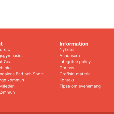
gt
Information
ordic
Nyheter
gsgymnasiet
Annonsera
t Gear
Integritetspolicy
ch bio
Om oss
ndalens Bad och Sport
Grafiskt material
 Ånge kommun
Kontakt
avsleden
Tipsa om evenemang
Kommun