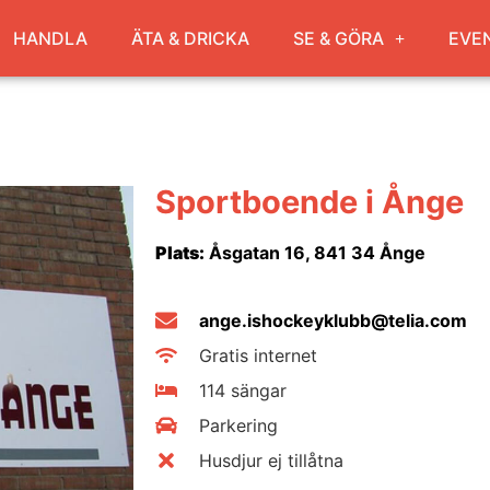
HANDLA
ÄTA & DRICKA
SE & GÖRA
EVE
Sportboende i Ånge
Plats:
Åsgatan 16, 841 34 Ånge
ange.ishockeyklubb@telia.com
Gratis internet
114 sängar
Parkering
Husdjur ej tillåtna