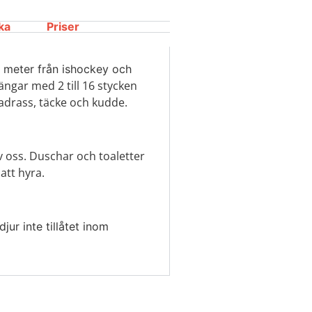
ka
Priser
0 meter från ishockey och
gar med 2 till 16 stycken
drass, täcke och kudde.
av oss. Duschar och toaletter
 att hyra.
jur inte tillåtet inom