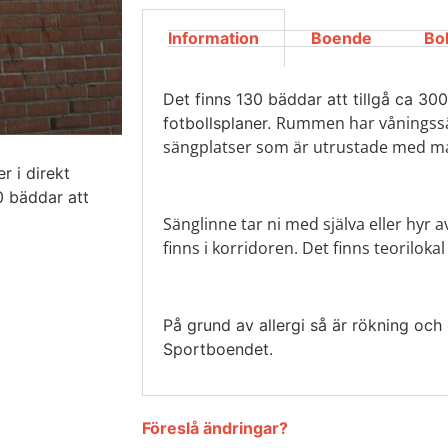
Information
Boende
Bo
Det finns 130 bäddar att tillgå ca 30
Rummen har våningssän
fotbollsplaner.
sängplatser som är utrustade med ma
r i direkt
30 bäddar att
Sänglinne tar ni med själva eller hyr 
finns i korridoren.
Det finns teorilokal
På grund av allergi så är rökning och d
Sportboendet.
Föreslå ändringar?