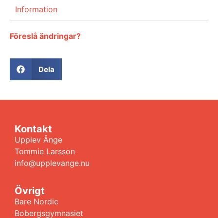
Information
Föreslå ändringar?
Dela
Kontakt
Upplev Ånge
Tommie Larsson
info@upplevange.nu
Övrigt
Bare Nordic
Bobergsgymnasiet